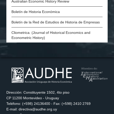
Australian Economic History Review
The Economic History Society of Australia and New
Zealand
Boletín de Historia Económica
Economic and Social History Society of Ireland
Boletín de la Red de Estudios de Historia de Empresas
The Danish Society for Economic and Social History
Cliometrica. (Journal of Historical Economics and
Econometric History)
Economic History of Developing Regions
Economic History Review
European Review of Economic History
Explorations in Economic History
H-Industria. Revista de historia de la industria, los
Dirección: Constituyente 1502, 4to piso
servicios y las empresas en América Latina
CP 11200 Montevideo - Uruguay
Teléfono: (+598) 24136400 - Fax: (+598) 2410 2769
History of Political Economy
E-mail: directiva@audhe.org.uy