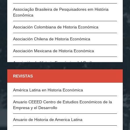
Associação Brasileira de Pesquisadores em História
Econômica
Asociación Colombiana de Historia Económica
Asociación Chilena de Historia Económica
Asociación Mexicana de Historia Económica
Asociación de Historia Económica del Caribe
Asociación Española de Historia Económica
REVISTAS
Asociación Portuguesa de Historia Económica y Social
América Latina en Historia Económica
Economic History Society (Inglaterra)
Anuario CEEED Centro de Estudios Económicos de la
Empresa y el Desarrollo
History of Economics Society
Anuario de Historia de America Latina
The Swedish Economic History Association