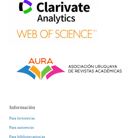
Información
Para lectores/as
Para autores/as
Para bibliotecarios/as