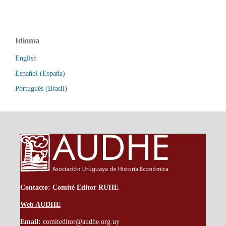
Idioma
English
Español (España)
Português (Brasil)
Contacto: Comité Editor RUHE
Web AUDHE
Email:
comiteditor@audhe.org.uy