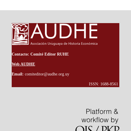
Contacto: Comité Editor RUHE
Web AUDHE
Email:
comiteditor@audhe.org.uy
ISSN: 1688-8561