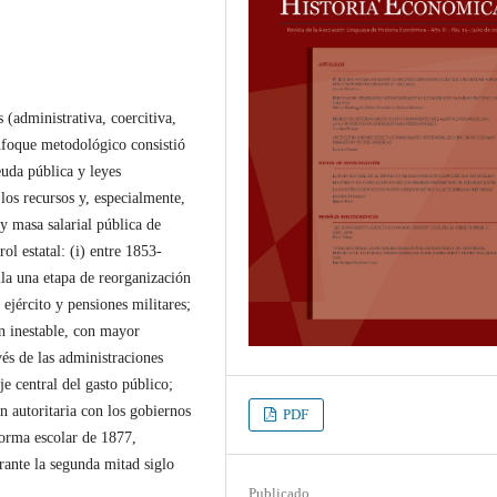
s (administrativa, coercitiva,
nfoque metodológico consistió
euda pública y leyes
 los recursos y, especialmente,
 y masa salarial pública de
rol estatal: (i) entre 1853-
lla una etapa de reorganización
 ejército y pensiones militares;
ón inestable, con mayor
és de las administraciones
e central del gasto público;
n autoritaria con los gobiernos
PDF
forma escolar de 1877,
ante la segunda mitad siglo
Publicado