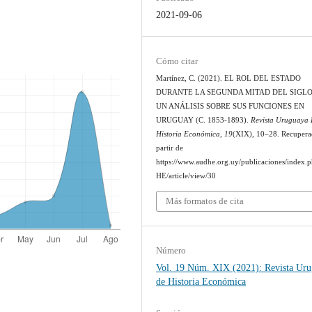
2021-09-06
Cómo citar
Martínez, C. (2021). EL ROL DEL ESTADO
DURANTE LA SEGUNDA MITAD DEL SIGLO
UN ANÁLISIS SOBRE SUS FUNCIONES EN
URUGUAY (C. 1853-1893).
Revista Uruguaya
Historia Económica
,
19
(XIX), 10–28. Recupera
partir de
https://www.audhe.org.uy/publicaciones/index.
HE/article/view/30
Más formatos de cita
Número
Vol. 19 Núm. XIX (2021): Revista Ur
de Historia Económica