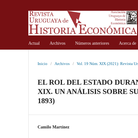
Actual
Archivos
Números anteriores
Acerca de
Inicio
/
Archivos
/
Vol. 19 Núm. XIX (2021): Revista U
EL ROL DEL ESTADO DURA
XIX. UN ANÁLISIS SOBRE S
1893)
Camilo Martínez