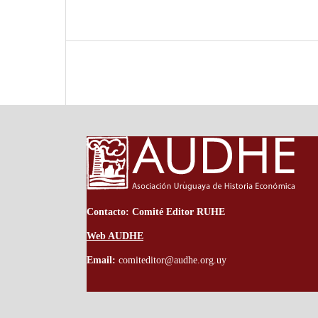
Contacto: Comité Editor RUHE
Web AUDHE
Email:
comiteditor@audhe.org.uy