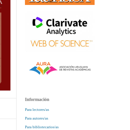
Información
Para lectores/as
Para autores/as
Para bibliotecarios/as