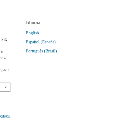
Idioma
English
 XIX.
Español (España)
Português (Brasil)
 De
do a
php/RU
uguaya