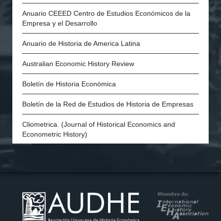
Economic History Society (Inglaterra)
Anuario CEEED Centro de Estudios Económicos de la
Empresa y el Desarrollo
History of Economics Society
Anuario de Historia de America Latina
The Swedish Economic History Association
Australian Economic History Review
The Economic History Society of Australia and New
Zealand
Boletín de Historia Económica
Economic and Social History Society of Ireland
Boletín de la Red de Estudios de Historia de Empresas
The Danish Society for Economic and Social History
Cliometrica. (Journal of Historical Economics and
Econometric History)
Economic History of Developing Regions
Economic History Review
European Review of Economic History
Explorations in Economic History