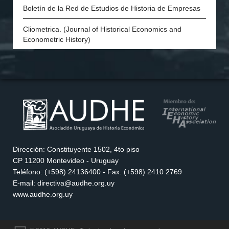
Economic and Social History Society of Ireland
Boletín de la Red de Estudios de Historia de Empresas
The Danish Society for Economic and Social History
Cliometrica. (Journal of Historical Economics and
Econometric History)
Economic History of Developing Regions
Economic History Review
European Review of Economic History
Explorations in Economic History
H-Industria. Revista de historia de la industria, los
Dirección: Constituyente 1502, 4to piso
servicios y las empresas en América Latina
CP 11200 Montevideo - Uruguay
Teléfono: (+598) 24136400 - Fax: (+598) 2410 2769
History of Political Economy
E-mail: directiva@audhe.org.uy
www.audhe.org.uy
Historia Agraria. Revista de la Sociedad Española de
Historia Agraria
História Econômica & História de Empresas