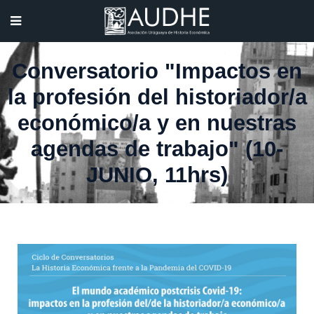
Conversatorio "Impactos en
la profesión del historiador/a
económico/a y en nuestras
agendas de trabajo" (10-
JUNIO, 11hrs)