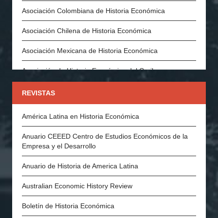
Asociación Colombiana de Historia Económica
Asociación Chilena de Historia Económica
Asociación Mexicana de Historia Económica
Asociación de Historia Económica del Caribe
Asociación Española de Historia Económica
REVISTAS
Asociación Portuguesa de Historia Económica y Social
América Latina en Historia Económica
Economic History Society (Inglaterra)
Anuario CEEED Centro de Estudios Económicos de la
Empresa y el Desarrollo
History of Economics Society
Anuario de Historia de America Latina
The Swedish Economic History Association
Australian Economic History Review
The Economic History Society of Australia and New
Zealand
Boletín de Historia Económica