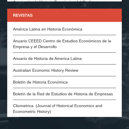
Asociación de Historia Económica del Caribe
Asociación Española de Historia Económica
REVISTAS
Asociación Portuguesa de Historia Económica y Social
América Latina en Historia Económica
Economic History Society (Inglaterra)
Anuario CEEED Centro de Estudios Económicos de la
Empresa y el Desarrollo
History of Economics Society
Anuario de Historia de America Latina
The Swedish Economic History Association
Australian Economic History Review
The Economic History Society of Australia and New
Zealand
Boletín de Historia Económica
Economic and Social History Society of Ireland
Boletín de la Red de Estudios de Historia de Empresas
The Danish Society for Economic and Social History
Cliometrica. (Journal of Historical Economics and
Econometric History)
Economic History of Developing Regions