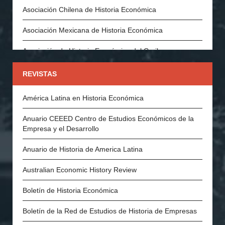
Asociación Chilena de Historia Económica
Asociación Mexicana de Historia Económica
Asociación de Historia Económica del Caribe
Asociación Española de Historia Económica
REVISTAS
Asociación Portuguesa de Historia Económica y Social
América Latina en Historia Económica
Economic History Society (Inglaterra)
Anuario CEEED Centro de Estudios Económicos de la
Empresa y el Desarrollo
History of Economics Society
Anuario de Historia de America Latina
The Swedish Economic History Association
Australian Economic History Review
The Economic History Society of Australia and New
Zealand
Boletín de Historia Económica
Economic and Social History Society of Ireland
Boletín de la Red de Estudios de Historia de Empresas