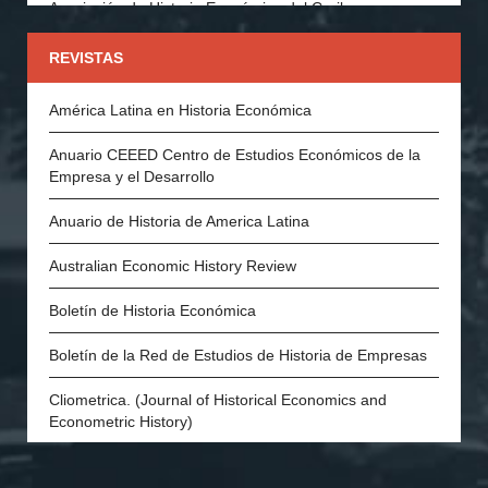
Asociación de Historia Económica del Caribe
Asociación Española de Historia Económica
REVISTAS
Asociación Portuguesa de Historia Económica y Social
América Latina en Historia Económica
Economic History Society (Inglaterra)
Anuario CEEED Centro de Estudios Económicos de la
Empresa y el Desarrollo
History of Economics Society
Anuario de Historia de America Latina
The Swedish Economic History Association
Australian Economic History Review
The Economic History Society of Australia and New
Zealand
Boletín de Historia Económica
Economic and Social History Society of Ireland
Boletín de la Red de Estudios de Historia de Empresas
The Danish Society for Economic and Social History
Cliometrica. (Journal of Historical Economics and
Econometric History)
Economic History of Developing Regions